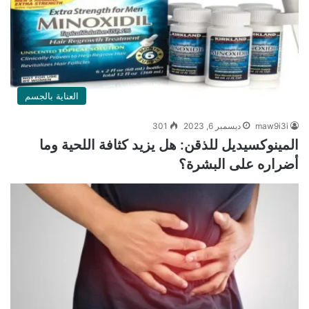
العناية بالجسم
maw9i3i
ديسمبر 6, 2023
301
المينوكسيديل للذقن: هل يزيد كثافة اللحية وما
أضراره على البشرة؟