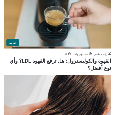
تغذية
رغد مطفي
منذ يوم واحد
0
القهوة والكوليسترول: هل ترفع القهوة LDL؟ وأي
نوع أفضل؟