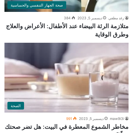
صحة الجهاز التنفسي والحساسية
رغد مطفي
ديسمبر 5, 2023
384
متلازمة الرئة البيضاء عند الأطفال: الأعراض والعلاج
وطرق الوقاية
الصحة
maw9i3i
ديسمبر 5, 2023
991
مخاطر الشموع المعطرة في البيت: هل تضر صحتك