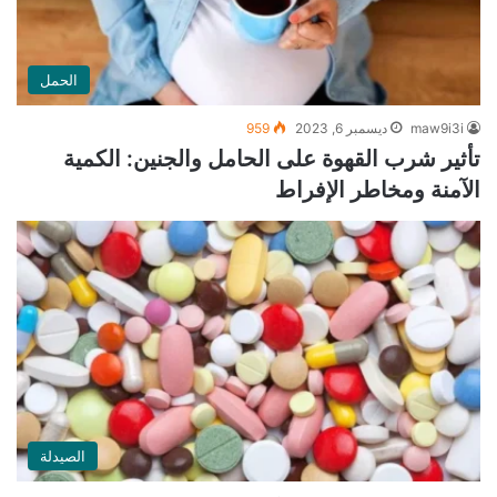
الحمل
maw9i3i
ديسمبر 6, 2023
959
تأثير شرب القهوة على الحامل والجنين: الكمية
الآمنة ومخاطر الإفراط
الصيدلة