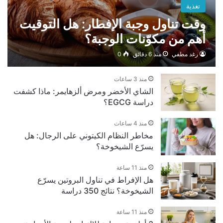
تغذية
وقت تناول وجبة الإفطار: هل التوقيت
أهم من مكوّنات الوجبة؟
رغد مطفي
منذ 6 دقائق
0
منذ 3 ساعات
الشاي الأخضر ومرض ألزهايمر: ماذا كشفت
دراسة EGCG؟
منذ 4 ساعات
مخاطر النظام الكيتوني على الرجال: هل
يسرّع الشيخوخة؟
منذ 11 ساعة
هل الإفراط في تناول البروتين يسرّع
الشيخوخة؟ نتائج 350 دراسة
منذ 11 ساعة