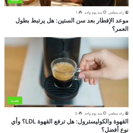
رغد مطفي
منذ يوم واحد
1
موعد الإفطار بعد سن الستين: هل يرتبط بطول
العمر؟
تغذية
رغد مطفي
منذ يوم واحد
0
القهوة والكوليسترول: هل ترفع القهوة LDL؟ وأي
نوع أفضل؟