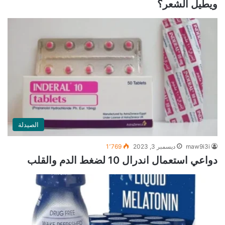
ويطيل الشعر؟
الصيدلة
maw9i3i
ديسمبر 3, 2023
1٬769
دواعي استعمال اندرال 10 لضغط الدم والقلب