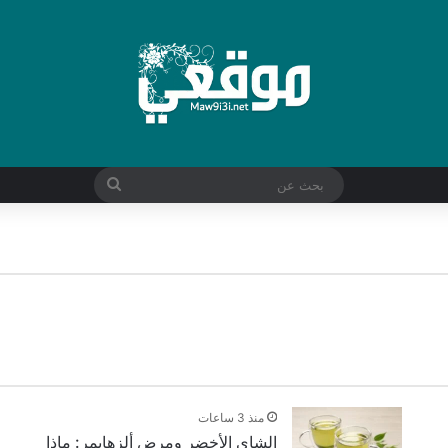
بحث
عن
فاجئ عن مضادات الاكتئاب
منذ 3 ساعات
الشاي الأخضر ومرض ألزهايمر: ماذا