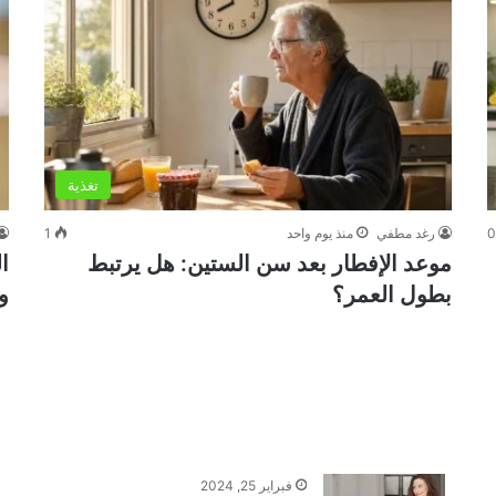
تغذية
رغد مطفي
منذ يوم واحد
1
موعد الإفطار بعد سن الستين: هل يرتبط
بطول العمر؟
و
فبراير 25, 2024