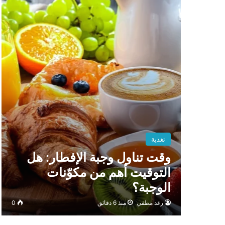
تغذية
وقت تناول وجبة الإفطار: هل
التوقيت أهم من مكوّنات
الوجبة؟
رغد مطفي
منذ 6 دقائق
0