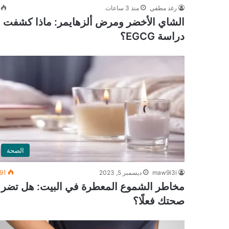
رغد مطفي
منذ 3 ساعات
الشاي الأخضر ومرض ألزهايمر: ماذا كشفت
دراسة EGCG؟
الصحة
maw9i3i
ديسمبر 5, 2023
91
مخاطر الشموع المعطرة في البيت: هل تضر
صحتك فعلًا؟