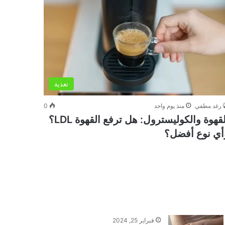
تغذية
رغد مطفي
منذ يوم واحد
0
القهوة والكوليسترول: هل ترفع القهوة LDL؟
أي نوع أفضل؟
فبراير 25, 2024