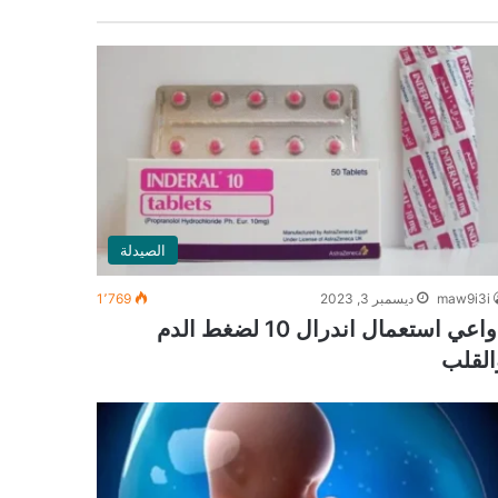
الصيدلة
maw9i3i
ديسمبر 3, 2023
1٬769
دواعي استعمال اندرال 10 لضغط الدم
القلب