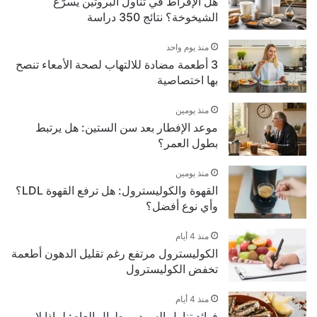
هل الإفراط في تناول البروتين يسرّع
الشيخوخة؟ نتائج 350 دراسة
منذ يوم واحد
3 أطعمة مضادة للالتهاب لصحة الأمعاء تنصح
بها اختصاصية
منذ يومين
موعد الإفطار بعد سن الستين: هل يرتبط
بطول العمر؟
منذ يومين
القهوة والكوليسترول: هل ترفع القهوة LDL؟
وأي نوع أفضل؟
منذ 4 أيام
الكوليسترول مرتفع رغم تقليل الدهون أطعمة
تخفض الكوليسترول
منذ 4 أيام
فوائد تناول السردين طوال العام: لماذا لا