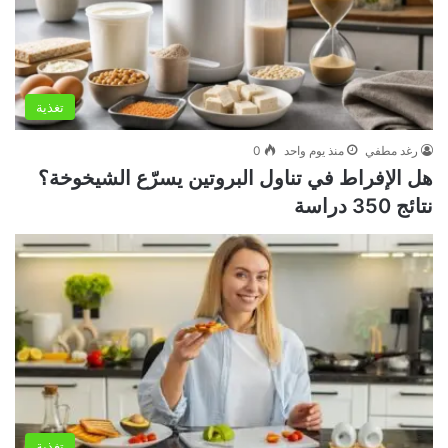
تغذية
رغد مطفي
منذ يوم واحد
0
هل الإفراط في تناول البروتين يسرّع الشيخوخة؟
نتائج 350 دراسة
تغذية