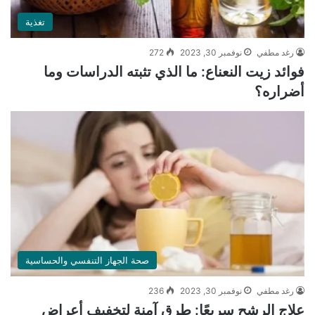
تغذية
رغد مطفي
نوفمبر 30, 2023
272
فوائد زيت النعناع: ما الذي تثبته الدراسات وما
أضراره؟
صحة الجهاز التنفسي والحساسية
رغد مطفي
نوفمبر 30, 2023
236
علاج الرشح سريعًا: طرق آمنة لتخفيف أعراض