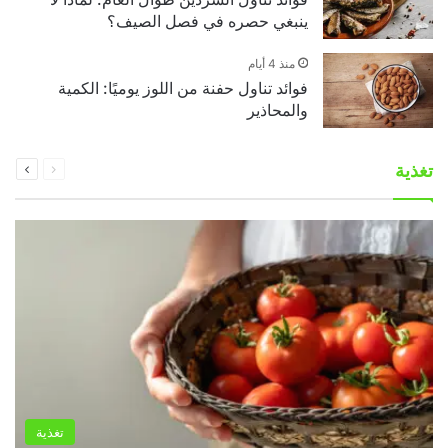
ينبغي حصره في فصل الصيف؟
منذ 4 أيام
فوائد تناول حفنة من اللوز يوميًا: الكمية
والمحاذير
السابقة
التالية
تغذية
الصفحة
الصفحة
تغذية