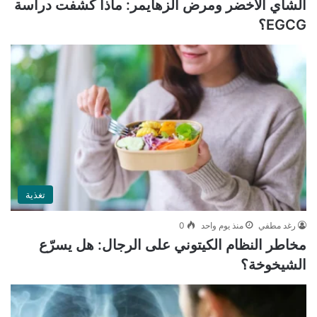
الشاي الأخضر ومرض ألزهايمر: ماذا كشفت دراسة
EGCG؟
تغذية
رغد مطفي
منذ يوم واحد
0
مخاطر النظام الكيتوني على الرجال: هل يسرّع
الشيخوخة؟