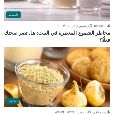
الصحة
maw9i3i
ديسمبر 5, 2023
991
مخاطر الشموع المعطرة في البيت: هل تضر صحتك
فعلًا؟
تغذية
رغد مطفي
ديسمبر 5, 2023
496