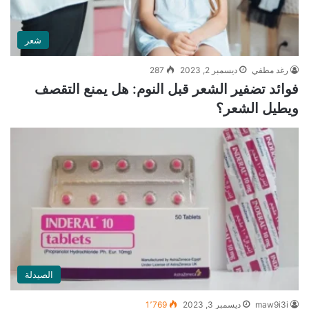
شعر
رغد مطفي
ديسمبر 2, 2023
287
فوائد تضفير الشعر قبل النوم: هل يمنع التقصف
ويطيل الشعر؟
الصيدلة
maw9i3i
ديسمبر 3, 2023
1٬769