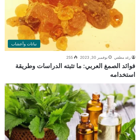
نباتات وأعشاب
رغد مطفي
نوفمبر 30, 2023
255
فوائد الصمغ العربي: ما تثبته الدراسات وطريقة
استخدامه