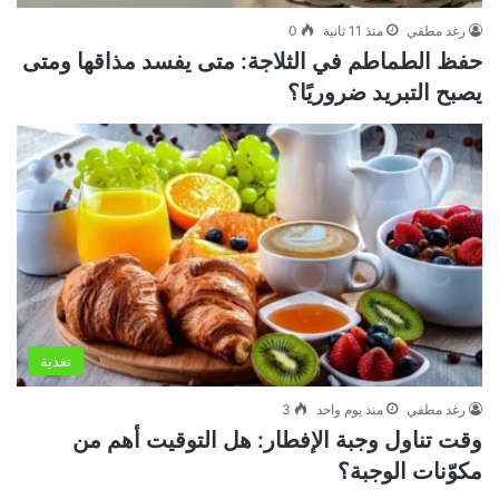
رغد مطفي
منذ 11 ثانية
0
حفظ الطماطم في الثلاجة: متى يفسد مذاقها ومتى
يصبح التبريد ضروريًا؟
تغذية
رغد مطفي
منذ يوم واحد
3
وقت تناول وجبة الإفطار: هل التوقيت أهم من
مكوّنات الوجبة؟