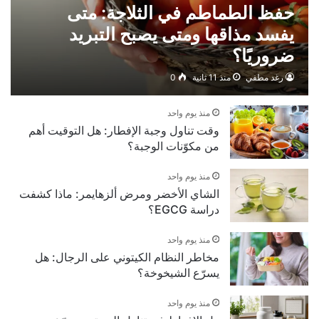
حفظ الطماطم في الثلاجة: متى
يفسد مذاقها ومتى يصبح التبريد
ضروريًا؟
رغد مطفي
منذ 11 ثانية
0
منذ يوم واحد
وقت تناول وجبة الإفطار: هل التوقيت أهم
من مكوّنات الوجبة؟
منذ يوم واحد
الشاي الأخضر ومرض ألزهايمر: ماذا كشفت
دراسة EGCG؟
منذ يوم واحد
مخاطر النظام الكيتوني على الرجال: هل
يسرّع الشيخوخة؟
منذ يوم واحد