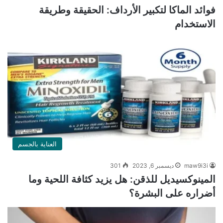
فوائد الماكا لتكبير الأرداف: الحقيقة وطريقة
الاستخدام
العناية بالجسم
maw9i3i
ديسمبر 6, 2023
301
المينوكسيديل للذقن: هل يزيد كثافة اللحية وما
أضراره على البشرة؟