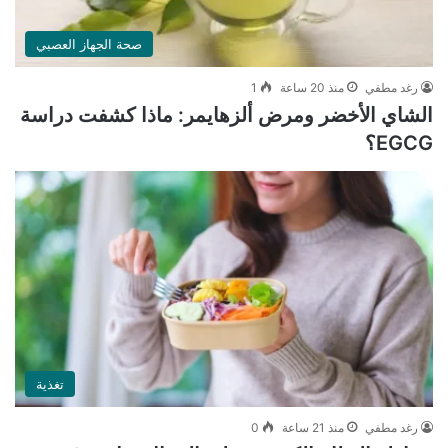
صحة الجهاز العصبي
رغد مطفي
منذ 20 ساعة
1
الشاي الأخضر ومرض ألزهايمر: ماذا كشفت دراسة
EGCG؟
تغذية
رغد مطفي
منذ 21 ساعة
0