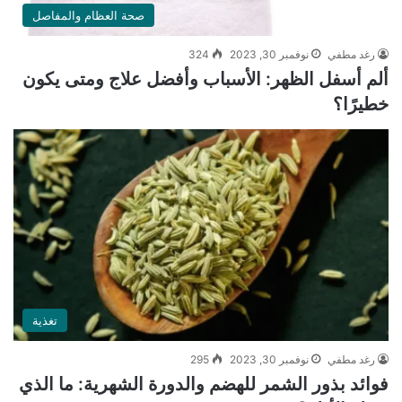
صحة العظام والمفاصل
رغد مطفي
نوفمبر 30, 2023
324
ألم أسفل الظهر: الأسباب وأفضل علاج ومتى يكون
خطيرًا؟
تغذية
رغد مطفي
نوفمبر 30, 2023
295
فوائد بذور الشمر للهضم والدورة الشهرية: ما الذي