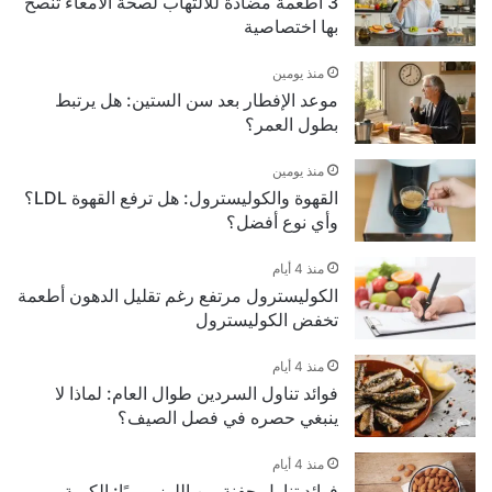
3 أطعمة مضادة للالتهاب لصحة الأمعاء تنصح
بها اختصاصية
منذ يومين
موعد الإفطار بعد سن الستين: هل يرتبط
بطول العمر؟
منذ يومين
القهوة والكوليسترول: هل ترفع القهوة LDL؟
وأي نوع أفضل؟
منذ 4 أيام
الكوليسترول مرتفع رغم تقليل الدهون أطعمة
تخفض الكوليسترول
منذ 4 أيام
فوائد تناول السردين طوال العام: لماذا لا
ينبغي حصره في فصل الصيف؟
منذ 4 أيام
فوائد تناول حفنة من اللوز يوميًا: الكمية