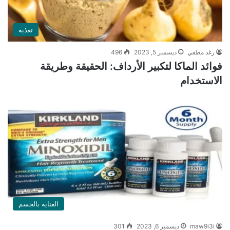
تغذية
رغد مطفي
ديسمبر 5, 2023
496
فوائد الماكا لتكبير الأرداف: الحقيقة وطريقة
الاستخدام
العناية بالجسم
maw9i3i
ديسمبر 6, 2023
301