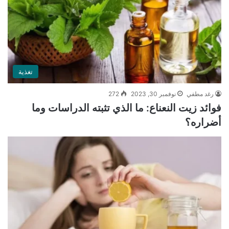
تغذية
رغد مطفي
نوفمبر 30, 2023
272
فوائد زيت النعناع: ما الذي تثبته الدراسات وما
أضراره؟