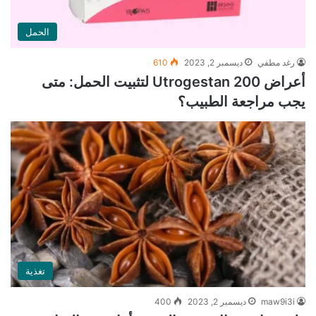
الحمل
رغد مطفي
ديسمبر 2, 2023
610
أعراض Utrogestan 200 لتثبيت الحمل: متى
يجب مراجعة الطبيب؟
تغذية
maw9i3i
ديسمبر 2, 2023
400