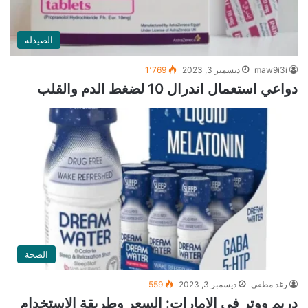
الصيدلة
maw9i3i
ديسمبر 3, 2023
1٬769
دواعي استعمال اندرال 10 لضغط الدم والقلب
الصحة
رغد مطفي
ديسمبر 3, 2023
559
دريم ووتر في الإمارات: السعر وطريقة الاستخدام