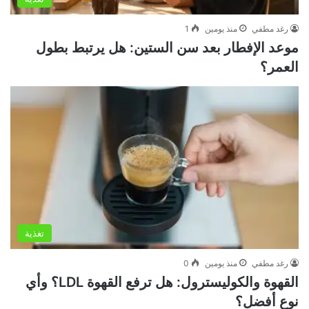
رغد مطفي
منذ يومين
1
موعد الإفطار بعد سن الستين: هل يرتبط بطول
العمر؟
تغذية
رغد مطفي
منذ يومين
0
القهوة والكوليسترول: هل ترفع القهوة LDL؟ وأي
نوع أفضل؟