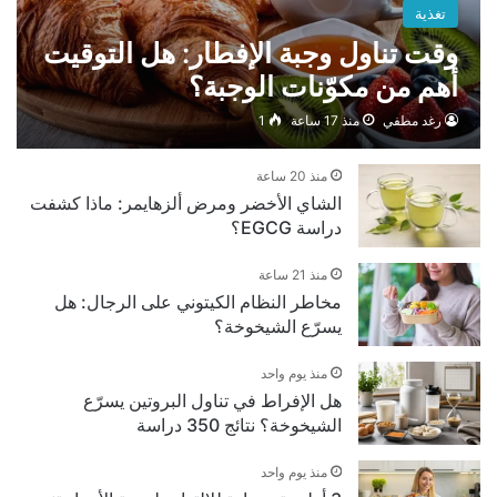
تغذية
وقت تناول وجبة الإفطار: هل التوقيت
أهم من مكوّنات الوجبة؟
رغد مطفي
منذ 17 ساعة
1
منذ 20 ساعة
الشاي الأخضر ومرض ألزهايمر: ماذا كشفت
دراسة EGCG؟
منذ 21 ساعة
مخاطر النظام الكيتوني على الرجال: هل
يسرّع الشيخوخة؟
منذ يوم واحد
هل الإفراط في تناول البروتين يسرّع
الشيخوخة؟ نتائج 350 دراسة
منذ يوم واحد