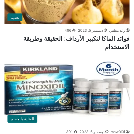
تغذية
رغد مطفي
ديسمبر 5, 2023
496
فوائد الماكا لتكبير الأرداف: الحقيقة وطريقة
الاستخدام
العناية بالجسم
maw9i3i
ديسمبر 6, 2023
301