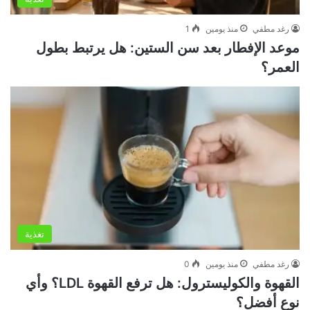
رغد مطفي
منذ يومين
1
موعد الإفطار بعد سن الستين: هل يرتبط بطول
العمر؟
تغذية
رغد مطفي
منذ يومين
0
القهوة والكوليسترول: هل ترفع القهوة LDL؟ وأي
نوع أفضل؟