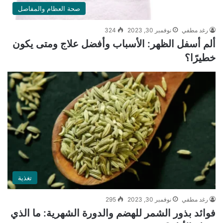
صحة العظام والمفاصل
رغد مطفي
نوفمبر 30, 2023
324
ألم أسفل الظهر: الأسباب وأفضل علاج ومتى يكون
خطيرًا؟
تغذية
رغد مطفي
نوفمبر 30, 2023
295
فوائد بذور الشمر للهضم والدورة الشهرية: ما الذي