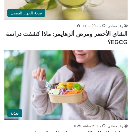
صحة الجهاز العصبي
رغد مطفي
منذ 20 ساعة
1
الشاي الأخضر ومرض ألزهايمر: ماذا كشفت دراسة
EGCG؟
تغذية
رغد مطفي
منذ 21 ساعة
0