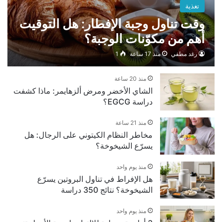
تغذية
وقت تناول وجبة الإفطار: هل التوقيت
أهم من مكوّنات الوجبة؟
رغد مطفي
منذ 17 ساعة
1
منذ 20 ساعة
الشاي الأخضر ومرض ألزهايمر: ماذا كشفت
دراسة EGCG؟
منذ 21 ساعة
مخاطر النظام الكيتوني على الرجال: هل
يسرّع الشيخوخة؟
منذ يوم واحد
هل الإفراط في تناول البروتين يسرّع
الشيخوخة؟ نتائج 350 دراسة
منذ يوم واحد