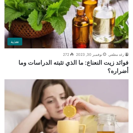
تغذية
رغد مطفي
نوفمبر 30, 2023
272
فوائد زيت النعناع: ما الذي تثبته الدراسات وما
أضراره؟