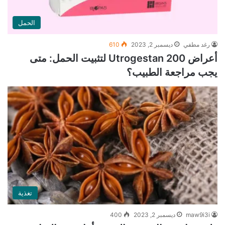
الحمل
رغد مطفي
ديسمبر 2, 2023
610
أعراض Utrogestan 200 لتثبيت الحمل: متى
يجب مراجعة الطبيب؟
تغذية
maw9i3i
ديسمبر 2, 2023
400