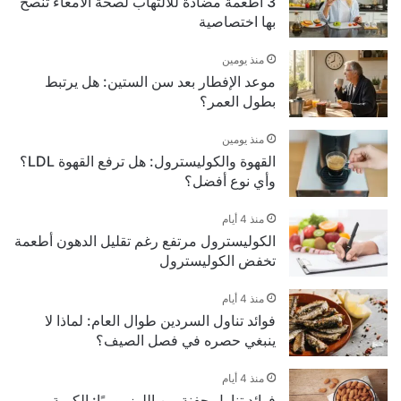
3 أطعمة مضادة للالتهاب لصحة الأمعاء تنصح
بها اختصاصية
منذ يومين
موعد الإفطار بعد سن الستين: هل يرتبط
بطول العمر؟
منذ يومين
القهوة والكوليسترول: هل ترفع القهوة LDL؟
وأي نوع أفضل؟
منذ 4 أيام
الكوليسترول مرتفع رغم تقليل الدهون أطعمة
تخفض الكوليسترول
منذ 4 أيام
فوائد تناول السردين طوال العام: لماذا لا
ينبغي حصره في فصل الصيف؟
منذ 4 أيام
فوائد تناول حفنة من اللوز يوميًا: الكمية