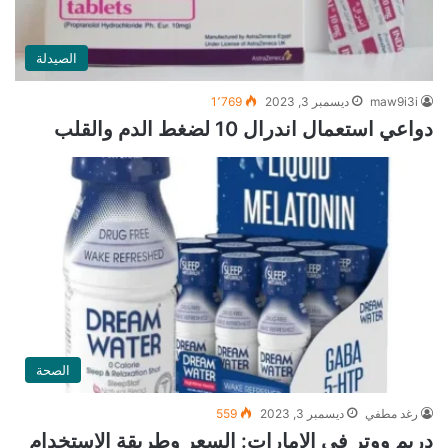
الصيدلة
maw9i3i
ديسمبر 3, 2023
1٬769
دواعي استعمال اندرال 10 لضغط الدم والقلب
الصحة
رغد مطفي
ديسمبر 3, 2023
559
دريم ووتر في الإمارات: السعر وطريقة الاستخدام