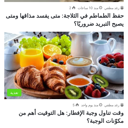
رغد مطفي
منذ 10 ساعات
2
حفظ الطماطم في الثلاجة: متى يفسد مذاقها ومتى
يصبح التبريد ضروريًا؟
تغذية
رغد مطفي
منذ يوم واحد
5
وقت تناول وجبة الإفطار: هل التوقيت أهم من
مكوّنات الوجبة؟