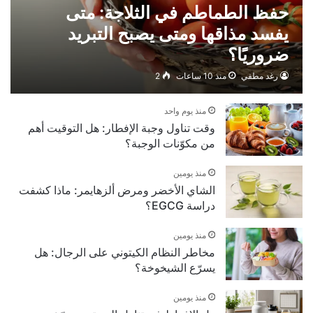
حفظ الطماطم في الثلاجة: متى
يفسد مذاقها ومتى يصبح التبريد
ضروريًا؟
رغد مطفي
منذ 10 ساعات
2
منذ يوم واحد
وقت تناول وجبة الإفطار: هل التوقيت أهم
من مكوّنات الوجبة؟
منذ يومين
الشاي الأخضر ومرض ألزهايمر: ماذا كشفت
دراسة EGCG؟
منذ يومين
مخاطر النظام الكيتوني على الرجال: هل
يسرّع الشيخوخة؟
منذ يومين