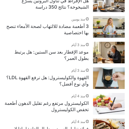
هل الإفراط في تناول البروتين يسرّع
الشيخوخة؟ نتائج 350 دراسة
منذ يومين
3 أطعمة مضادة للالتهاب لصحة الأمعاء تنصح
بها اختصاصية
منذ 3 أيام
موعد الإفطار بعد سن الستين: هل يرتبط
بطول العمر؟
منذ 3 أيام
القهوة والكوليسترول: هل ترفع القهوة LDL؟
وأي نوع أفضل؟
منذ 4 أيام
الكوليسترول مرتفع رغم تقليل الدهون أطعمة
تخفض الكوليسترول
منذ 4 أيام
فوائد تناول السردين طوال العام: لماذا لا