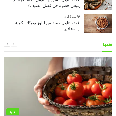
ينبغي حصره في فصل الصيف؟
منذ 5 أيام
فوائد تناول حفنة من اللوز يوميًا: الكمية
والمحاذير
السابقة
التالية
تغذية
الصفحة
الصفحة
تغذية