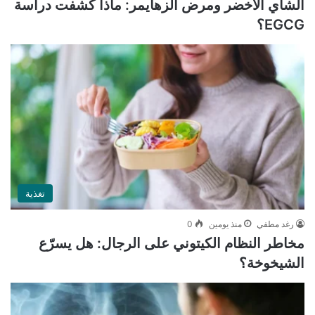
الشاي الأخضر ومرض ألزهايمر: ماذا كشفت دراسة
EGCG؟
تغذية
رغد مطفي
منذ يومين
0
مخاطر النظام الكيتوني على الرجال: هل يسرّع
الشيخوخة؟