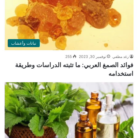
نباتات وأعشاب
رغد مطفي
نوفمبر 30, 2023
255
فوائد الصمغ العربي: ما تثبته الدراسات وطريقة
استخدامه