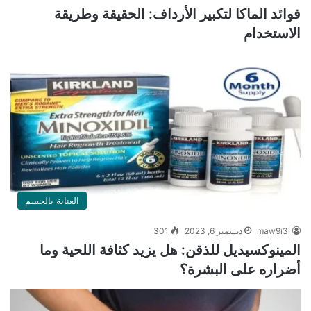
فوائد الماكا لتكبير الأرداف: الحقيقة وطريقة
الاستخدام
العناية بالجسم
maw9i3i
ديسمبر 6, 2023
301
المينوكسيديل للذقن: هل يزيد كثافة اللحية وما
أضراره على البشرة؟