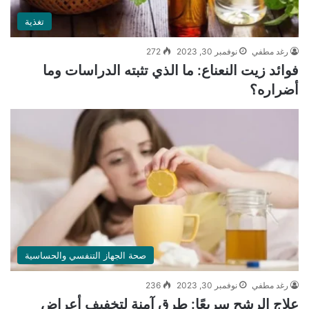
تغذية
رغد مطفي
نوفمبر 30, 2023
272
فوائد زيت النعناع: ما الذي تثبته الدراسات وما
أضراره؟
صحة الجهاز التنفسي والحساسية
رغد مطفي
نوفمبر 30, 2023
236
علاج الرشح سريعًا: طرق آمنة لتخفيف أعراض