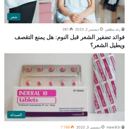
شعر
رغد مطفي
ديسمبر 2, 2023
287
فوائد تضفير الشعر قبل النوم: هل يمنع التقصف
ويطيل الشعر؟
الصيدلة
maw9i3i
ديسمبر 3, 2023
1٬769