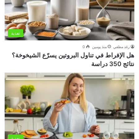
تغذية
رغد مطفي
منذ يومين
0
هل الإفراط في تناول البروتين يسرّع الشيخوخة؟
نتائج 350 دراسة
تغذية