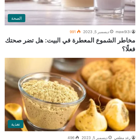
الصحة
maw9i3i
ديسمبر 5, 2023
991
مخاطر الشموع المعطرة في البيت: هل تضر صحتك
فعلًا؟
تغذية
رغد مطفي
ديسمبر 5, 2023
496