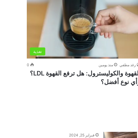
تغذية
رغد مطفي
منذ يومين
0
القهوة والكوليسترول: هل ترفع القهوة LDL؟
أي نوع أفضل؟
فبراير 25, 2024