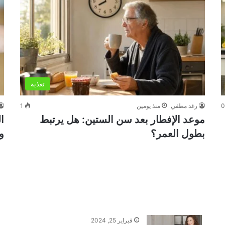
تغذية
رغد مطفي
منذ يومين
1
موعد الإفطار بعد سن الستين: هل يرتبط
بطول العمر؟
و
فبراير 25, 2024