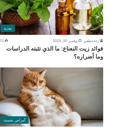
تغذية
رغد مطفي
نوفمبر 30, 2023
72
فوائد زيت النعناع: ما الذي تثبته الدراسات
وما أضراره؟
أمراض نفسية