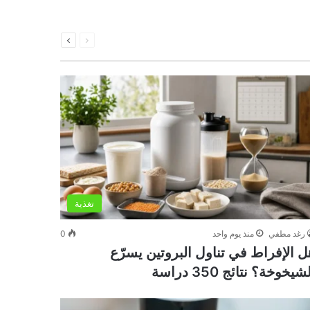
السابقة
التالية
الصفحة
الصفحة
تغذية
رغد مطفي
منذ يوم واحد
0
ل الإفراط في تناول البروتين يسرّع
شيخوخة؟ نتائج 350 دراسة