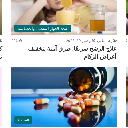
صحة الجهاز التنفسي والحساسية
2
رغد مطفي
نوفمبر 30, 2023
236
علاج الرشح سريعًا: طرق آمنة لتخفيف
ك
أعراض الزكام
ت
الصيدلة