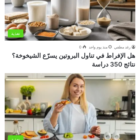
تغذية
رغد مطفي
منذ يوم واحد
0
هل الإفراط في تناول البروتين يسرّع الشيخوخة؟
نتائج 350 دراسة
تغذية