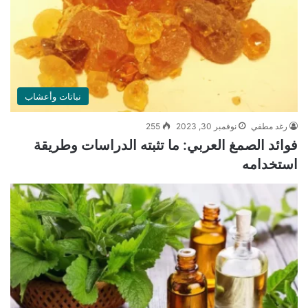
نباتات وأعشاب
رغد مطفي
نوفمبر 30, 2023
255
فوائد الصمغ العربي: ما تثبته الدراسات وطريقة
استخدامه