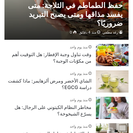
حفظ الطماطم في الثلاجة: متى
يفسد مذاقها ومتى يصبح التبريد
ضروريًا؟
رغد مطفي
منذ 4 دقائق
0
منذ يوم واحد
وقت تناول وجبة الإفطار: هل التوقيت أهم
من مكوّنات الوجبة؟
منذ يوم واحد
الشاي الأخضر ومرض ألزهايمر: ماذا كشفت
دراسة EGCG؟
منذ يوم واحد
مخاطر النظام الكيتوني على الرجال: هل
يسرّع الشيخوخة؟
منذ يوم واحد