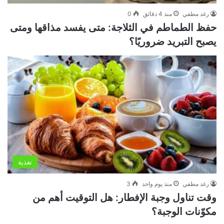
رغد مطفي
منذ 4 دقائق
0
حفظ الطماطم في الثلاجة: متى يفسد مذاقها ومتى
يصبح التبريد ضروريًا؟
تغذية
رغد مطفي
منذ يوم واحد
3
وقت تناول وجبة الإفطار: هل التوقيت أهم من
مكوّنات الوجبة؟