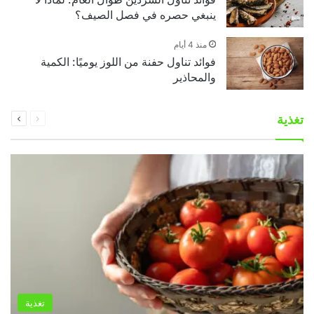
ينبغي حصره في فصل الصيف؟
منذ 4 أيام
فوائد تناول حفنة من اللوز يوميًا: الكمية
والمحاذير
السابقة
التالية
تغذية
الصفحة
الصفحة
تغذية