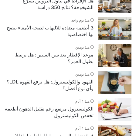
هل الإفراط في تناول البروتين يسرّع
الشيخوخة؟ نتائج 350 دراسة
منذ يوم واحد
3 أطعمة مضادة للالتهاب لصحة الأمعاء تنصح
بها اختصاصية
منذ يومين
موعد الإفطار بعد سن الستين: هل يرتبط
بطول العمر؟
منذ يومين
القهوة والكوليسترول: هل ترفع القهوة LDL؟
وأي نوع أفضل؟
منذ 4 أيام
الكوليسترول مرتفع رغم تقليل الدهون أطعمة
تخفض الكوليسترول
منذ 4 أيام
فوائد تناول السردين طوال العام: لماذا لا