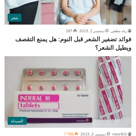
شعر
رغد مطفي
ديسمبر 2, 2023
287
فوائد تضفير الشعر قبل النوم: هل يمنع التقصف
ويطيل الشعر؟
الصيدلة
maw9i3i
ديسمبر 3, 2023
1٬769