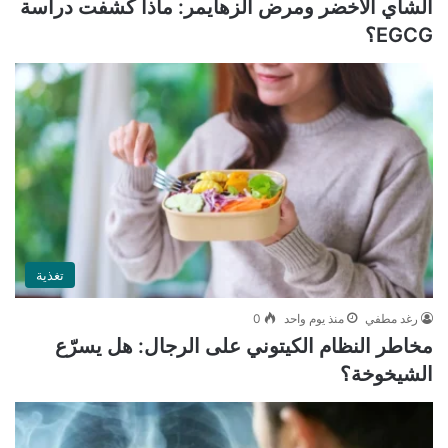
الشاي الأخضر ومرض ألزهايمر: ماذا كشفت دراسة
EGCG؟
تغذية
رغد مطفي
منذ يوم واحد
0
مخاطر النظام الكيتوني على الرجال: هل يسرّع
الشيخوخة؟