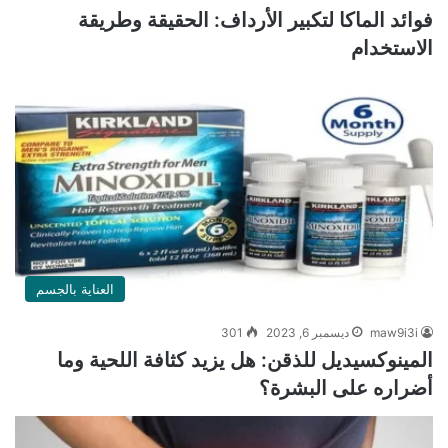
فوائد الماكا لتكبير الأرداف: الحقيقة وطريقة
الاستخدام
العناية بالجسم
maw9i3i
ديسمبر 6, 2023
301
المينوكسيديل للذقن: هل يزيد كثافة اللحية وما
أضراره على البشرة؟