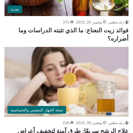
تغذية
رغد مطفي
نوفمبر 30, 2023
272
فوائد زيت النعناع: ما الذي تثبته الدراسات وما
أضراره؟
صحة الجهاز التنفسي والحساسية
رغد مطفي
نوفمبر 30, 2023
236
علاج الرشح سريعًا: طرق آمنة لتخفيف أعراض