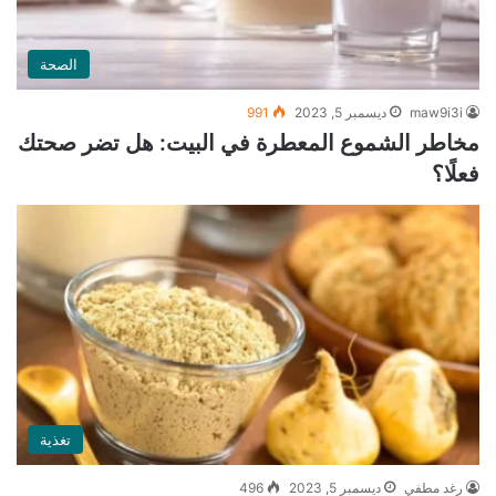
الصحة
maw9i3i
ديسمبر 5, 2023
991
مخاطر الشموع المعطرة في البيت: هل تضر صحتك
فعلًا؟
تغذية
رغد مطفي
ديسمبر 5, 2023
496