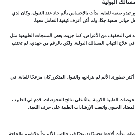
سالك البولية
 تبدو صعبة للغاية. بدأت بالإحساس بألم حاد عند التبول، وكان لدي
 حياتي صعبة جدًا، ولم أكن أعرف كيفية التعامل معها.
عد في التخفيف من الأعراض. كما جربت بعض المنتجات الطبيعية مثل
 في علاج التهاب المسالك البولية. ولكن بالرغم من جهدي، لم تختفِ
 خطورة. الألم لم يتراجع، والتبول المتكرر كان مزعجًا للغاية. في
وصات الطبية اللازمة. بناءً على نتائج الفحوصات، قدم لي الطبيب
 المضاد الحيوي واتبعت الإرشادات الطبية على حرف اللعبة.
 بدأت ألاحظ تحسنًا تدريجيًا في حالتي. الألم بدأ يتلاشى، والحاجة