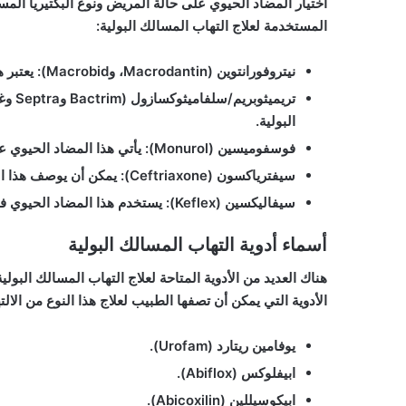
اختيار المضاد الحيوي على حالة المريض ونوع البكتيريا المسب
المستخدمة لعلاج التهاب المسالك البولية:
نيتروفورانتوين (Macrodantin، وMacrobid)
: يعتبر 
تريميثوبريم/سلفاميثوكسازول (Bactrim وSeptra وغيرهما)
البولية.
فوسفوميسين (Monurol)
: يأتي هذا المضاد الحيوي ع
سيفترياكسون (Ceftriaxone)
: يمكن أن يوصف هذا ا
سيفاليكسين (Keflex)
: يستخدم هذا المضاد الحيوي في
أسماء أدوية التهاب المسالك البولية
هناك العديد من الأدوية المتاحة لعلاج التهاب المسالك البول
الأدوية التي يمكن أن تصفها الطبيب لعلاج هذا النوع من الالت
يوفامين ريتارد (Urofam)
.
ابيفلوكس (Abiflox)
.
ابيكوسيللين (Abicoxilin)
.