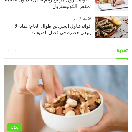
تخفض الكوليسترول
منذ 6 أيام
فوائد تناول السردين طوال العام: لماذا لا
ينبغي حصره في فصل الصيف؟
السابقة
التالية
تغذية
الصفحة
الصفحة
تغذية