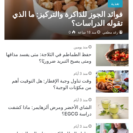
تغذية
فوائد الجوز للذاكرة والتركيز: ما الذي
تقوله الدراسات؟
رغد مطفي
منذ 18 ساعة
0
منذ يومين
حفظ الطماطم في الثلاجة: متى يفسد مذاقها
ومتى يصبح التبريد ضروريًا؟
منذ 3 أيام
وقت تناول وجبة الإفطار: هل التوقيت أهم
من مكوّنات الوجبة؟
منذ 3 أيام
الشاي الأخضر ومرض ألزهايمر: ماذا كشفت
دراسة EGCG؟
منذ 3 أيام