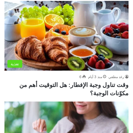
تغذية
رغد مطفي
منذ 3 أيام
6
وقت تناول وجبة الإفطار: هل التوقيت أهم من
مكوّنات الوجبة؟