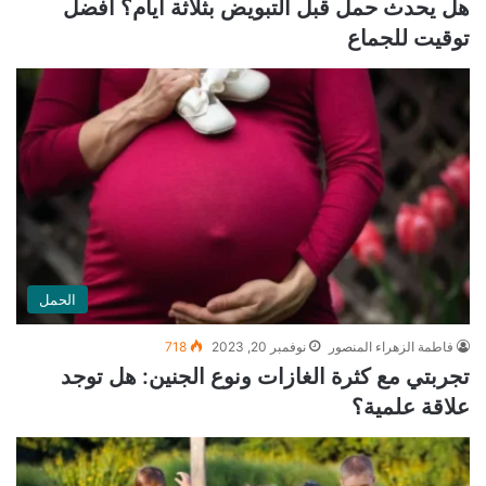
هل يحدث حمل قبل التبويض بثلاثة أيام؟ أفضل
توقيت للجماع
الحمل
فاطمة الزهراء المنصور
نوفمبر 20, 2023
718
تجربتي مع كثرة الغازات ونوع الجنين: هل توجد
علاقة علمية؟