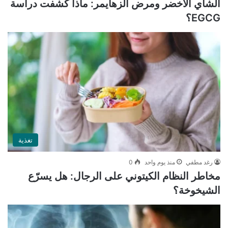
الشاي الأخضر ومرض ألزهايمر: ماذا كشفت دراسة
EGCG؟
تغذية
رغد مطفي
منذ يوم واحد
0
مخاطر النظام الكيتوني على الرجال: هل يسرّع
الشيخوخة؟