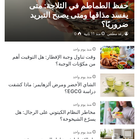
حفظ الطماطم في الثلاجة: متى
يفسد مذاقها ومتى يصبح التبريد
ضروريًا؟
رغد مطفي
منذ 11 ثانية
0
منذ يوم واحد
وقت تناول وجبة الإفطار: هل التوقيت أهم
من مكوّنات الوجبة؟
منذ يوم واحد
الشاي الأخضر ومرض ألزهايمر: ماذا كشفت
دراسة EGCG؟
منذ يوم واحد
مخاطر النظام الكيتوني على الرجال: هل
يسرّع الشيخوخة؟
منذ يوم واحد