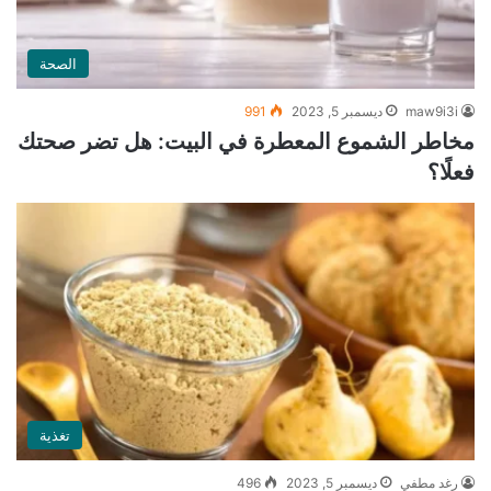
الصحة
maw9i3i
ديسمبر 5, 2023
991
مخاطر الشموع المعطرة في البيت: هل تضر صحتك
فعلًا؟
تغذية
رغد مطفي
ديسمبر 5, 2023
496