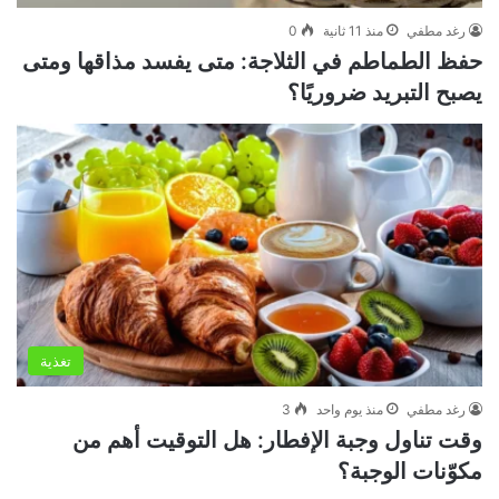
رغد مطفي
منذ 11 ثانية
0
حفظ الطماطم في الثلاجة: متى يفسد مذاقها ومتى
يصبح التبريد ضروريًا؟
تغذية
رغد مطفي
منذ يوم واحد
3
وقت تناول وجبة الإفطار: هل التوقيت أهم من
مكوّنات الوجبة؟