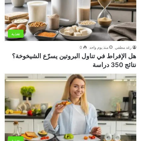
تغذية
رغد مطفي
منذ يوم واحد
0
هل الإفراط في تناول البروتين يسرّع الشيخوخة؟
نتائج 350 دراسة
تغذية