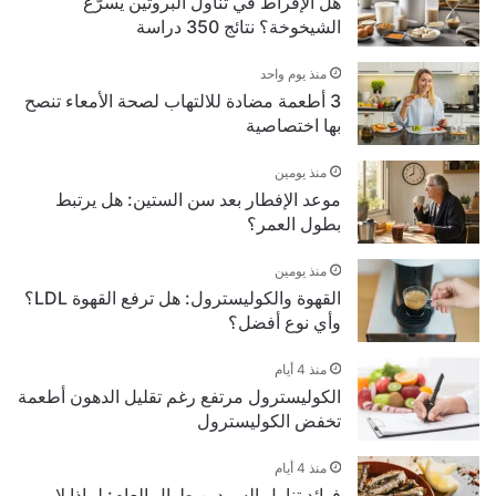
هل الإفراط في تناول البروتين يسرّع
الشيخوخة؟ نتائج 350 دراسة
منذ يوم واحد
3 أطعمة مضادة للالتهاب لصحة الأمعاء تنصح
بها اختصاصية
منذ يومين
موعد الإفطار بعد سن الستين: هل يرتبط
بطول العمر؟
منذ يومين
القهوة والكوليسترول: هل ترفع القهوة LDL؟
وأي نوع أفضل؟
منذ 4 أيام
الكوليسترول مرتفع رغم تقليل الدهون أطعمة
تخفض الكوليسترول
منذ 4 أيام
فوائد تناول السردين طوال العام: لماذا لا