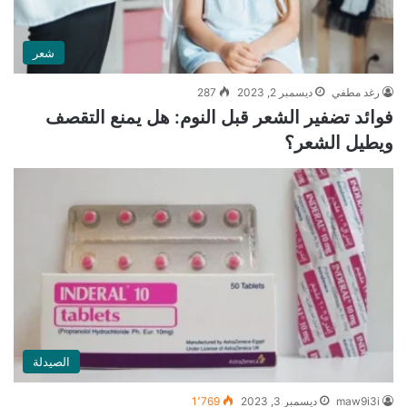
شعر
رغد مطفي
ديسمبر 2, 2023
287
فوائد تضفير الشعر قبل النوم: هل يمنع التقصف
ويطيل الشعر؟
الصيدلة
maw9i3i
ديسمبر 3, 2023
1٬769