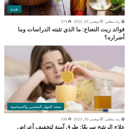
تغذية
رغد مطفي
نوفمبر 30, 2023
272
فوائد زيت النعناع: ما الذي تثبته الدراسات وما
أضراره؟
صحة الجهاز التنفسي والحساسية
رغد مطفي
نوفمبر 30, 2023
236
علاج الرشح سريعًا: طرق آمنة لتخفيف أعراض