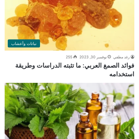
نباتات وأعشاب
رغد مطفي
نوفمبر 30, 2023
255
فوائد الصمغ العربي: ما تثبته الدراسات وطريقة
استخدامه