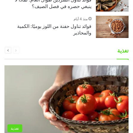
ينبغي حصره في فصل الصيف؟
منذ 4 أيام
فوائد تناول حفنة من اللوز يوميًا: الكمية
والمحاذير
السابقة
التالية
تغذية
الصفحة
الصفحة
تغذية