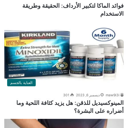
فوائد الماكا لتكبير الأرداف: الحقيقة وطريقة
الاستخدام
العناية بالجسم
maw9i3i
ديسمبر 6, 2023
301
المينوكسيديل للذقن: هل يزيد كثافة اللحية وما
أضراره على البشرة؟