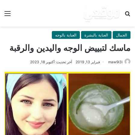
بحث عن
الق
الجمال
العناية بالبشرة
العناية بالوجه
ماسك لتبييض الوجه واليدين والرقبة
maw9i3i
فبراير 13, 2019
آخر تحديث: أكتوبر 18, 2023