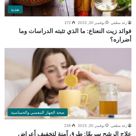
تغذية
رغد مطفي
نوفمبر 30, 2023
272
فوائد زيت النعناع: ما الذي تثبته الدراسات وما
أضراره؟
صحة الجهاز التنفسي والحساسية
رغد مطفي
نوفمبر 30, 2023
236
علاج الرشح سريعًا: طرق آمنة لتخفيف أعراض