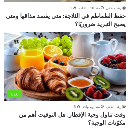
رغد مطفي
منذ 10 ساعات
2
حفظ الطماطم في الثلاجة: متى يفسد مذاقها ومتى
يصبح التبريد ضروريًا؟
تغذية
رغد مطفي
منذ يوم واحد
5
وقت تناول وجبة الإفطار: هل التوقيت أهم من
مكوّنات الوجبة؟