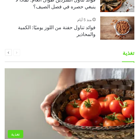
ينبغي حصره في فصل الصيف؟
منذ 5 أيام
فوائد تناول حفنة من اللوز يوميًا: الكمية
والمحاذير
السابقة
التالية
تغذية
الصفحة
الصفحة
تغذية