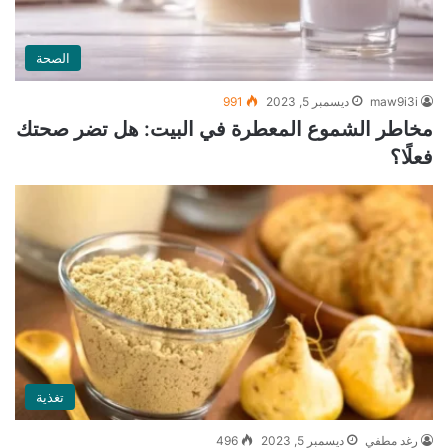
الصحة
maw9i3i
ديسمبر 5, 2023
991
مخاطر الشموع المعطرة في البيت: هل تضر صحتك
فعلًا؟
تغذية
رغد مطفي
ديسمبر 5, 2023
496