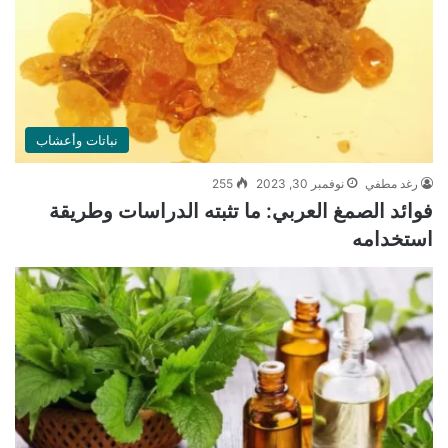
نباتات وأعشاب
رغد مطفي
نوفمبر 30, 2023
255
فوائد الصمغ العربي: ما تثبته الدراسات وطريقة
استخدامه