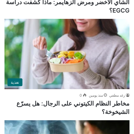
الشاي الأخضر ومرض ألزهايمر: ماذا كشفت دراسة
EGCG؟
تغذية
رغد مطفي
منذ يومين
0
مخاطر النظام الكيتوني على الرجال: هل يسرّع
الشيخوخة؟