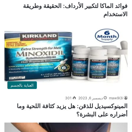
فوائد الماكا لتكبير الأرداف: الحقيقة وطريقة
الاستخدام
العناية بالجسم
maw9i3i
ديسمبر 6, 2023
301
المينوكسيديل للذقن: هل يزيد كثافة اللحية وما
أضراره على البشرة؟