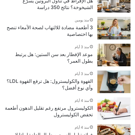
هل الإفراط في تناول البروتين يسرّع
الشيخوخة؟ نتائج 350 دراسة
منذ يومين
3 أطعمة مضادة للالتهاب لصحة الأمعاء تنصح
بها اختصاصية
منذ 3 أيام
موعد الإفطار بعد سن الستين: هل يرتبط
بطول العمر؟
منذ 3 أيام
القهوة والكوليسترول: هل ترفع القهوة LDL؟
وأي نوع أفضل؟
منذ 4 أيام
الكوليسترول مرتفع رغم تقليل الدهون أطعمة
تخفض الكوليسترول
منذ 4 أيام
فوائد تناول السردين طوال العام: لماذا لا