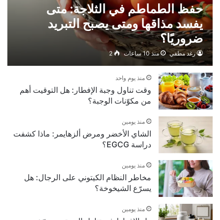
حفظ الطماطم في الثلاجة: متى
يفسد مذاقها ومتى يصبح التبريد
ضروريًا؟
رغد مطفي
منذ 10 ساعات
2
منذ يوم واحد
وقت تناول وجبة الإفطار: هل التوقيت أهم
من مكوّنات الوجبة؟
منذ يومين
الشاي الأخضر ومرض ألزهايمر: ماذا كشفت
دراسة EGCG؟
منذ يومين
مخاطر النظام الكيتوني على الرجال: هل
يسرّع الشيخوخة؟
منذ يومين