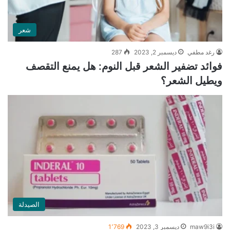
شعر
رغد مطفي
ديسمبر 2, 2023
287
فوائد تضفير الشعر قبل النوم: هل يمنع التقصف
ويطيل الشعر؟
الصيدلة
maw9i3i
ديسمبر 3, 2023
1٬769