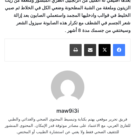
بعدها أضيفي له القليل من الزنجبيل الطري المبشور وملعقة من زيت
الزيتون وملعقة من الشبة المطحونة وضعي الكل في الخلاط ثم صبي
الخليط في قوالب وادخليها المجمد واستعملي الصابون بعد إزالة
شعر الجسم في الشطف مع تكرار هذه الصابونة سيزول الشعر
وسيختفي من جسمك مدة 8 أشهر .
مشاركة عبر البريد
طباعة
maw9i3i
فريق تحرير موقعي يهتم بكتابة وتبسيط المحتوى الصحي والغذائي والطبي
للقارئ العربي، مع الاعتماد على مصادر موثوقة قدر الإمكان. المحتوى المنشور
للتثقيف الصحي فقط ولا يغني عن استشارة الطبيب أو المختص.