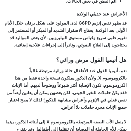
ألم البطن في بعض الحالات.
الأعراض عند حديثي الولادة
قد يظهر نقص إنزيم G6PD لدى المولود على شكل يرقان خلال الأيام
الأولى بعد الولادة. يحتاج الاصفرار الشديد أو المبكر أو المستمر إلى
تقييم طبي سريع وقياس مستوى البيليروبين، لأن بعض المواليد قد
يحتاجون إلى العلاج الضوئي، ونادراً إلى إجراءات علاجية إضافية.
هل أنيميا الفول مرض وراثي؟
نعم،
أنيميا الفول عند الأطفال
حالة وراثية مرتبطة غالباً
بالكروموسوم X. ولأن الذكور يملكون نسخة واحدة فقط من هذا
الكروموسوم، تكون الإصابة أكثر شيوعاً ووضوحاً لديهم. أما الإناث
فقد يكنّ حاملات للتغير الجيني، لكن بعضهن يمكن أن يعانين أيضاً من
نقص فعلي في الإنزيم وأعراض مشابهة للذكور؛ لذلك لا يصح اعتبار
جميع الإناث مجرد حاملات بلا أعراض.
لا ينقل الأب الصفة المرتبطة بالكروموسوم X إلى أبنائه الذكور، بينما
يمكن للأم الحاملة أو المصابة أن تنقلها إلى أطفالها. وقد يقترح