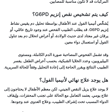
المركبات قد لا تكون مناسبة للمصابين.
كيف يتم تشخيص نقص إنزيم G6PD؟
يُشخَّص
أنيميا الفول عند الأطفال
بواسطة تحليل دم يقيس نشاط
إنزيم G6PD. قد يطلب الطبيب الفحص عند وجود تاريخ عائلي، أو
يرقان غير معتاد لدى حديث الولادة، أو أعراض انحلال دم بعد تناول
الفول أو استعمال دواء معين.
وقد تشمل الفحوص المصاحبة صورة الدم الكاملة، ومستوى
البيليروبين، وعدد الخلايا الشبكية، بحسب أعراض الطفل. يفسر
الطبيب النتائج ويقرر الحاجة إلى إعادة التحليل وفقاً للحالة السريرية.
هل يوجد علاج نهائي لأنيميا الفول؟
لا يوجد علاج يزيل النقص الجيني، لكن معظم الأطفال لا يحتاجون إلى
علاج يومي. يعتمد التعامل مع الحالة على تجنب المحفزات، وإيقاف
الدواء المسبب تحت إشراف الطبيب، وعلاج العدوى عند وجودها.