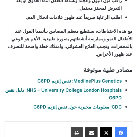
راقب لون البول والجلد ونشاط الطفل أثناء العدوى أو بعد
التعرض لمحفز محتمل.
اطلب الرعاية سريعاً عند ظهور علامات انحلال الدم.
مع هذه الاحتياطات، يستطيع معظم المصابين بـ
أنيميا الفول عند
الأطفال
النمو وممارسة أنشطتهم بصورة طبيعية. الأهم هو الوعي
بالمحفزات، وتجنب العلاج العشوائي، وامتلاك خطة واضحة للتصرف
عند ظهور الأعراض.
مصادر طبية موثوقة
MedlinePlus Genetics: نقص إنزيم G6PD
NHS – University College London Hospitals: دليل نقص
G6PD
CDC: معلومات مخبرية حول نقص إنزيم G6PD
مشاركة عبر البريد
طباعة