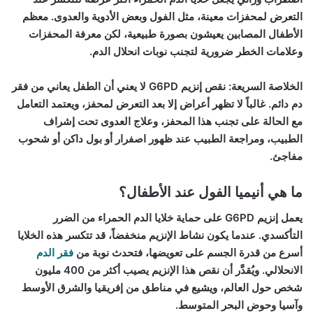
التعرض لمحفزات معينة، مثل الفول وبعض الأدوية والعدوى. معظم
الأطفال المصابين يعيشون بصورة طبيعية، لكن معرفة المحفزات
وعلامات الخطر ضرورية لتجنب نوبات انحلال الدم.
الخلاصة السريعة:
نقص إنزيم G6PD لا يعني أن الطفل يعاني من فقر
دم دائم. غالباً لا تظهر أعراض إلا بعد التعرض لمحفز، ويعتمد التعامل
مع الحالة على تجنب هذا المحفز، وعلاج العدوى تحت إشراف
الطبيب، ومراجعة الطبيب عند ظهور اصفرار أو بول داكن أو شحوب
مفاجئ.
ما هي أنيميا الفول عند الأطفال؟
يعمل إنزيم G6PD على حماية خلايا الدم الحمراء من الضرر
التأكسدي. عندما يكون نشاط الإنزيم منخفضاً، قد تتكسر هذه الخلايا
أسرع من قدرة الجسم على تعويضها، فتحدث نوبة من
فقر الدم
الانحلالي. ويُقدَّر أن نقص هذا الإنزيم يصيب أكثر من 400 مليون
شخص حول العالم، ويشيع في مناطق من إفريقيا والشرق الأوسط
وآسيا وحوض البحر المتوسط.