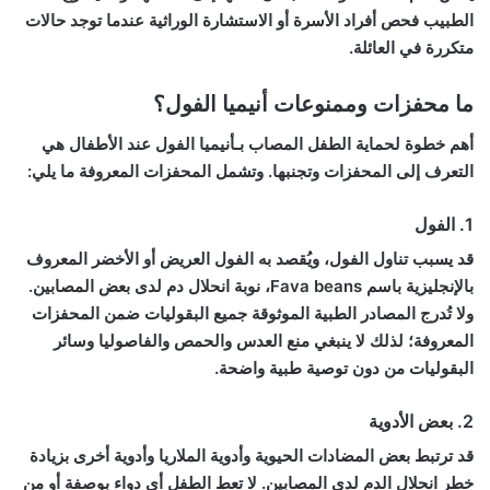
الطبيب فحص أفراد الأسرة أو الاستشارة الوراثية عندما توجد حالات
متكررة في العائلة.
ما محفزات وممنوعات أنيميا الفول؟
أهم خطوة لحماية الطفل المصاب بـ
أنيميا الفول عند الأطفال
هي
التعرف إلى المحفزات وتجنبها. وتشمل المحفزات المعروفة ما يلي:
1. الفول
قد يسبب تناول الفول، ويُقصد به الفول العريض أو الأخضر المعروف
بالإنجليزية باسم Fava beans، نوبة انحلال دم لدى بعض المصابين.
ولا تُدرج المصادر الطبية الموثوقة جميع البقوليات ضمن المحفزات
المعروفة؛ لذلك لا ينبغي منع العدس والحمص والفاصوليا وسائر
البقوليات من دون توصية طبية واضحة.
2. بعض الأدوية
قد ترتبط بعض المضادات الحيوية وأدوية الملاريا وأدوية أخرى بزيادة
خطر انحلال الدم لدى المصابين. لا تعطِ الطفل أي دواء بوصفة أو من