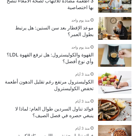
3 أطعمة مضادة للالتهاب لصحة الأمعاء تنصح
بها اختصاصية
منذ يوم واحد
موعد الإفطار بعد سن الستين: هل يرتبط
بطول العمر؟
منذ يوم واحد
القهوة والكوليسترول: هل ترفع القهوة LDL؟
وأي نوع أفضل؟
منذ 3 أيام
الكوليسترول مرتفع رغم تقليل الدهون أطعمة
تخفض الكوليسترول
منذ 3 أيام
فوائد تناول السردين طوال العام: لماذا لا
ينبغي حصره في فصل الصيف؟
منذ 3 أيام
فوائد تناول حفنة من اللوز يوميًا: الكمية