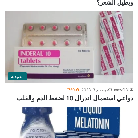
ويطيل الشعر؟
الصيدلة
maw9i3i
ديسمبر 3, 2023
1٬769
دواعي استعمال اندرال 10 لضغط الدم والقلب