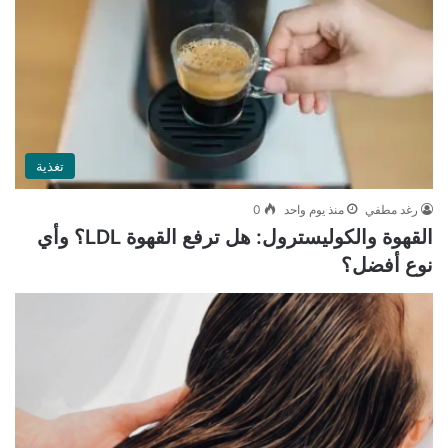
تغذية
رغد مطفي
منذ يوم واحد
0
القهوة والكوليسترول: هل ترفع القهوة LDL؟ وأي
نوع أفضل؟