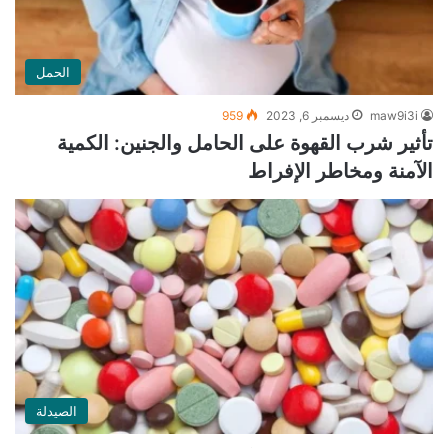
الحمل
maw9i3i
ديسمبر 6, 2023
959
تأثير شرب القهوة على الحامل والجنين: الكمية
الآمنة ومخاطر الإفراط
الصيدلة