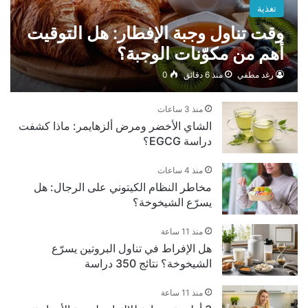
تغذية
وقت تناول وجبة الإفطار: هل التوقيت
أهم من مكوّنات الوجبة؟
رغد مطفي
منذ 6 دقائق
0
منذ 3 ساعات
الشاي الأخضر ومرض ألزهايمر: ماذا كشفت
دراسة EGCG؟
منذ 4 ساعات
مخاطر النظام الكيتوني على الرجال: هل
يسرّع الشيخوخة؟
منذ 11 ساعة
هل الإفراط في تناول البروتين يسرّع
الشيخوخة؟ نتائج 350 دراسة
منذ 11 ساعة