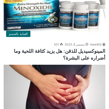
العناية بالجسم
maw9i3i
ديسمبر 6, 2023
301
المينوكسيديل للذقن: هل يزيد كثافة اللحية وما
أضراره على البشرة؟