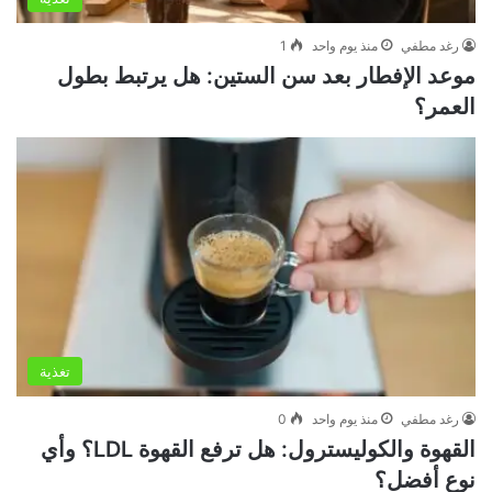
رغد مطفي
منذ يوم واحد
1
موعد الإفطار بعد سن الستين: هل يرتبط بطول
العمر؟
تغذية
رغد مطفي
منذ يوم واحد
0
القهوة والكوليسترول: هل ترفع القهوة LDL؟ وأي
نوع أفضل؟