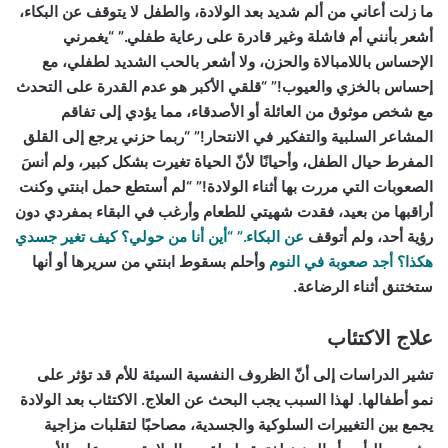
ما زلت أعاني من ألم شديد بعد الولادة، والطفل لا يتوقف عن البكاء،
أشعر بأنني أم فاشلة وغير قادرة على رعاية طفلي.” “يغمرني
الإحساس باللامبالاة والحزن، ولا أشعر بالحب الشديد لطفلي، مع
إحساس بالخزي والعيوب!” “قلقي الأكبر هو عدم القدرة على التحدث
مع شخص موثوق من العائلة أو الأصدقاء، مما يؤدي إلى تفاقم
المشاعر السلبية والتفكير في الانتحار!” “ربما حزني يرجع إلى القلق
المفرط حيال الطفل، وأحيانًا لأنّ الحياة تغيرت بشكل كبير، ولم أنسَ
الصعوبات التي مررت بها أثناء الولادة!” “لم أستطع حمل ابنتي وكنت
أراقبها من بعيد، فقدت شهيتي للطعام وأرغب في البقاء بمفردي دون
رؤية أحد، ولم أتوقف
عن البكاء.” “أين أنا من حولي؟ كيف تغير جسدي
هكذا؟ أجد صعوبة في النوم
وأحلم بسقوط ابنتي من سريرها أو أنها
ستختنق أثناء الرضاعة.
علاج الاكتئاب
تشير الدراسات إلى أنّ الظروف النفسية السيئة للأم قد تؤثر على
نمو أطفالها. لهذا السبب يجب البحث عن العلاج. الاكتئاب بعد الولادة
يجمع بين التغييرات السلوكية والجسدية، مصاحبًا لتقلبات مزاجية