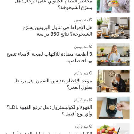
مخاطر النظام الكيتوني على الرجال: هل
يسرّع الشيخوخة؟
منذ يومين
هل الإفراط في تناول البروتين يسرّع
الشيخوخة؟ نتائج 350 دراسة
منذ يومين
3 أطعمة مضادة للالتهاب لصحة الأمعاء تنصح
بها اختصاصية
منذ 3 أيام
موعد الإفطار بعد سن الستين: هل يرتبط
بطول العمر؟
منذ 3 أيام
القهوة والكوليسترول: هل ترفع القهوة LDL؟
وأي نوع أفضل؟
منذ 5 أيام
الكوليسترول مرتفع رغم تقليل الدهون أطعمة