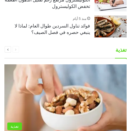
تخفض الكوليسترول
منذ 5 أيام
فوائد تناول السردين طوال العام: لماذا لا
ينبغي حصره في فصل الصيف؟
السابقة
التالية
تغذية
الصفحة
الصفحة
تغذية