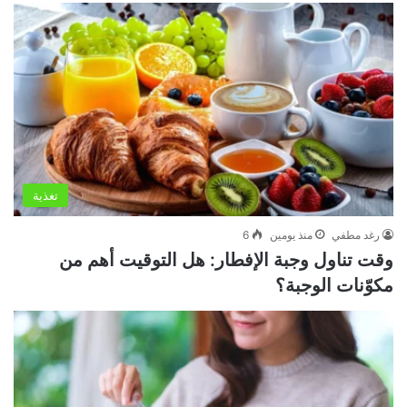
تغذية
رغد مطفي
منذ يومين
6
وقت تناول وجبة الإفطار: هل التوقيت أهم من
مكوّنات الوجبة؟