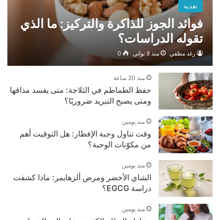
تغذية
فوائد الجوز للذاكرة والتركيز: ما الذي
تقوله الدراسات؟
رغد مطفي
منذ 8 ثواني
0
منذ 20 ساعة
حفظ الطماطم في الثلاجة: متى يفسد مذاقها
ومتى يصبح التبريد ضروريًا؟
منذ يومين
وقت تناول وجبة الإفطار: هل التوقيت أهم
من مكوّنات الوجبة؟
منذ يومين
الشاي الأخضر ومرض ألزهايمر: ماذا كشفت
دراسة EGCG؟
منذ يومين