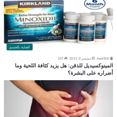
العناية بالجسم
maw9i3i
ديسمبر 6, 2023
301
المينوكسيديل للذقن: هل يزيد كثافة اللحية وما
أضراره على البشرة؟