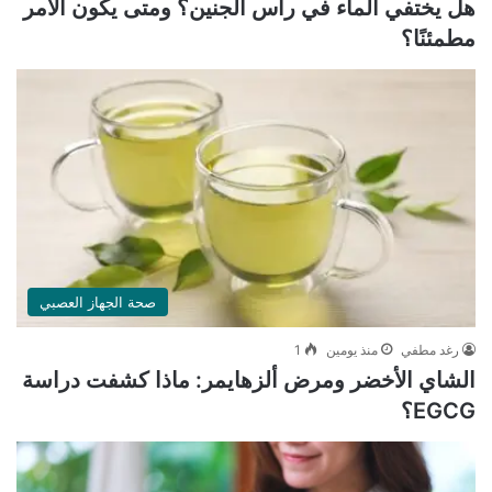
هل يختفي الماء في رأس الجنين؟ ومتى يكون الأمر
مطمئنًا؟
صحة الجهاز العصبي
رغد مطفي
منذ يومين
1
الشاي الأخضر ومرض ألزهايمر: ماذا كشفت دراسة
EGCG؟