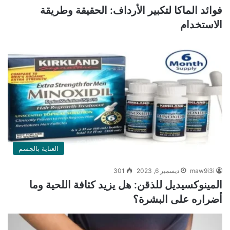
فوائد الماكا لتكبير الأرداف: الحقيقة وطريقة
الاستخدام
العناية بالجسم
maw9i3i
ديسمبر 6, 2023
301
المينوكسيديل للذقن: هل يزيد كثافة اللحية وما
أضراره على البشرة؟