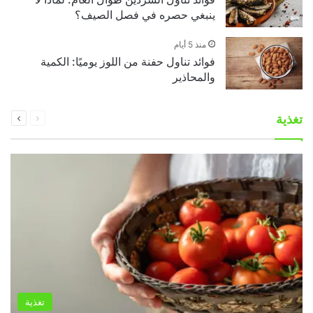
ينبغي حصره في فصل الصيف؟
منذ 5 أيام
فوائد تناول حفنة من اللوز يوميًا: الكمية
والمحاذير
السابقة
التالية
تغذية
الصفحة
الصفحة
تغذية