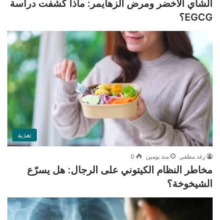
الشاي الأخضر ومرض ألزهايمر: ماذا كشفت دراسة
EGCG؟
تغذية
رغد مطفي
منذ يومين
0
مخاطر النظام الكيتوني على الرجال: هل يسرّع
الشيخوخة؟