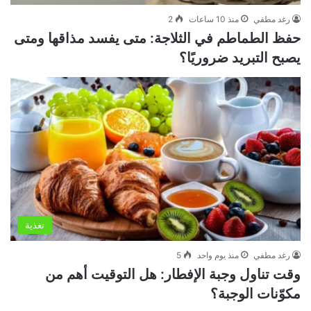
رغد مطفي
منذ 10 ساعات
2
حفظ الطماطم في الثلاجة: متى يفسد مذاقها ومتى
يصبح التبريد ضروريًا؟
تغذية
رغد مطفي
منذ يوم واحد
5
وقت تناول وجبة الإفطار: هل التوقيت أهم من
مكوّنات الوجبة؟