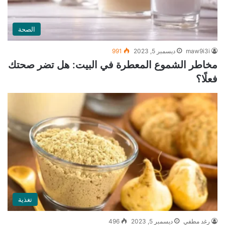
الصحة
maw9i3i
ديسمبر 5, 2023
991
مخاطر الشموع المعطرة في البيت: هل تضر صحتك
فعلًا؟
تغذية
رغد مطفي
ديسمبر 5, 2023
496