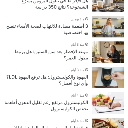
هل الإفراط في تناول البروتين يسرّع
الشيخوخة؟ نتائج 350 دراسة
منذ يومين
3 أطعمة مضادة للالتهاب لصحة الأمعاء تنصح
بها اختصاصية
منذ 3 أيام
موعد الإفطار بعد سن الستين: هل يرتبط
بطول العمر؟
منذ 3 أيام
القهوة والكوليسترول: هل ترفع القهوة LDL؟
وأي نوع أفضل؟
منذ 4 أيام
الكوليسترول مرتفع رغم تقليل الدهون أطعمة
تخفض الكوليسترول
منذ 4 أيام
فوائد تناول السردين طوال العام: لماذا لا