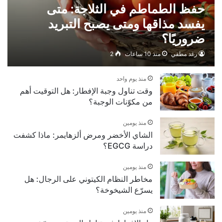
حفظ الطماطم في الثلاجة: متى
يفسد مذاقها ومتى يصبح التبريد
ضروريًا؟
رغد مطفي
منذ 10 ساعات
2
منذ يوم واحد
وقت تناول وجبة الإفطار: هل التوقيت أهم
من مكوّنات الوجبة؟
منذ يومين
الشاي الأخضر ومرض ألزهايمر: ماذا كشفت
دراسة EGCG؟
منذ يومين
مخاطر النظام الكيتوني على الرجال: هل
يسرّع الشيخوخة؟
منذ يومين