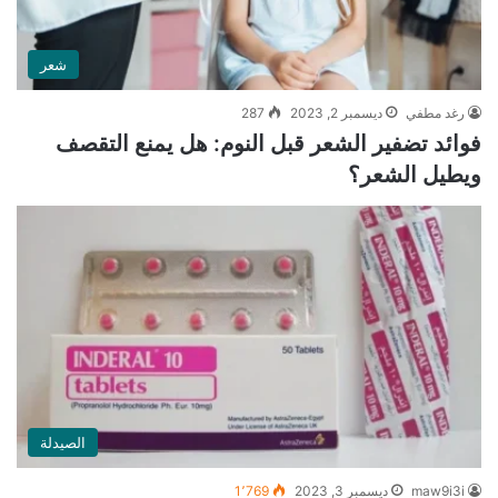
شعر
رغد مطفي
ديسمبر 2, 2023
287
فوائد تضفير الشعر قبل النوم: هل يمنع التقصف
ويطيل الشعر؟
الصيدلة
maw9i3i
ديسمبر 3, 2023
1٬769