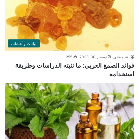
نباتات وأعشاب
رغد مطفي
نوفمبر 30, 2023
255
فوائد الصمغ العربي: ما تثبته الدراسات وطريقة
استخدامه