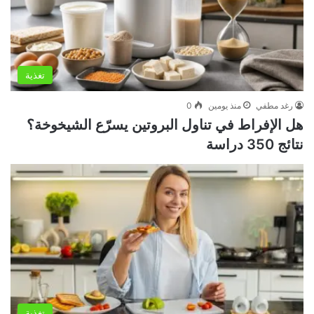
تغذية
رغد مطفي
منذ يومين
0
هل الإفراط في تناول البروتين يسرّع الشيخوخة؟
نتائج 350 دراسة
تغذية