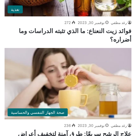
تغذية
رغد مطفي
نوفمبر 30, 2023
272
فوائد زيت النعناع: ما الذي تثبته الدراسات وما
أضراره؟
صحة الجهاز التنفسي والحساسية
رغد مطفي
نوفمبر 30, 2023
236
علاج الرشح سريعًا: طرق آمنة لتخفيف أعراض