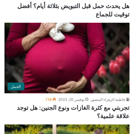
هل يحدث حمل قبل التبويض بثلاثة أيام؟ أفضل
توقيت للجماع
الحمل
فاطمة الزهراء المنصور
نوفمبر 20, 2023
718
تجربتي مع كثرة الغازات ونوع الجنين: هل توجد
علاقة علمية؟