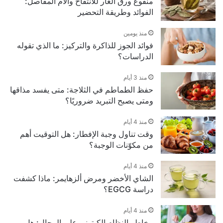
منقوع ورق الغار للانتفاخ وآلام المفاصل:
الفوائد وطريقة التحضير
منذ يومين
فوائد الجوز للذاكرة والتركيز: ما الذي تقوله
الدراسات؟
منذ 3 أيام
حفظ الطماطم في الثلاجة: متى يفسد مذاقها
ومتى يصبح التبريد ضروريًا؟
منذ 4 أيام
وقت تناول وجبة الإفطار: هل التوقيت أهم
من مكوّنات الوجبة؟
منذ 4 أيام
الشاي الأخضر ومرض ألزهايمر: ماذا كشفت
دراسة EGCG؟
منذ 4 أيام
مخاطر النظام الكيتوني على الرجال: هل