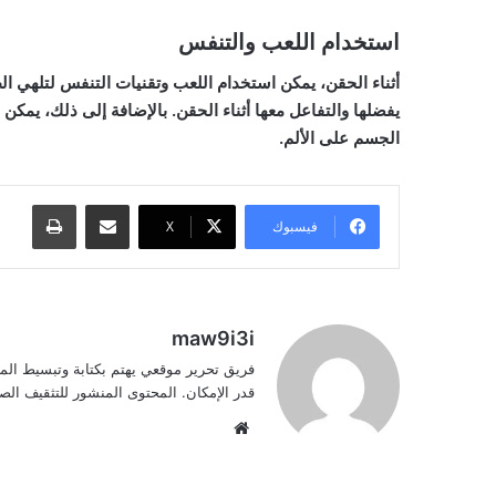
استخدام اللعب والتنفس
أثناء الحقن، يمكن استخدام اللعب وتقنيات التنفس لتلهي ال
يفضلها والتفاعل معها أثناء الحقن. بالإضافة إلى ذلك، ي
الجسم على الألم.
مشاركة عبر البريد
طباعة
فيسبوك
‫X
maw9i3i
فريق تحرير موقعي يهتم بكتابة وتبسيط الم
قدر الإمكان. المحتوى المنشور للتثقيف ا
موقع
الويب