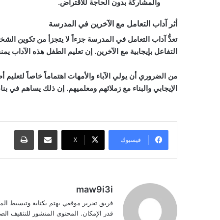
والمشاركة بدون الحاجة للاقتراض.
أثر آداب التعامل مع الآخرين في المدرسة
تعدُّ آداب التعامل في المدرسة جزءاً لا يتجزأ من تكوين ال
التفاعل بإيجابية مع الآخرين. إن تعليم الطفل هذه الآداب يم
من الضروري أن يولي الآباء والأمهات اهتماماً خاصاً لتعليم 
الإيجابي والبناء مع زملائهم ومعلميهم. إن ذلك يساهم في بن
مشاركة عبر البريد
طباعة
فيسبوك
‫X
maw9i3i
فريق تحرير موقعي يهتم بكتابة وتبسيط الم
قدر الإمكان. المحتوى المنشور للتثقيف ا