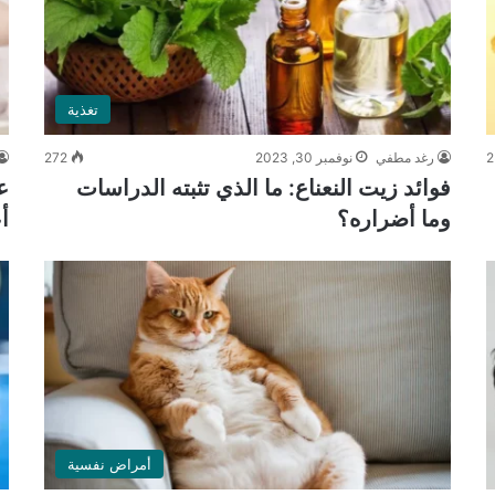
تغذية
2
رغد مطفي
نوفمبر 30, 2023
272
فوائد زيت النعناع: ما الذي تثبته الدراسات
ع
وما أضراره؟
أ
أمراض نفسية