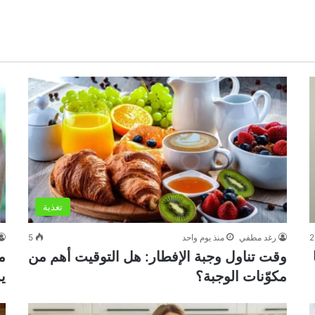
تغذية
2
رغد مطفي
منذ يوم واحد
5
وقت تناول وجبة الإفطار: هل التوقيت أهم من
م
مكوّنات الوجبة؟
ي