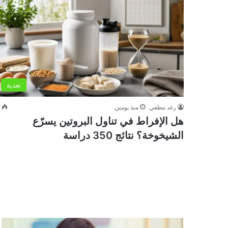
تغذية
رغد مطفي
منذ يومين
0
هل الإفراط في تناول البروتين يسرّع
الشيخوخة؟ نتائج 350 دراسة