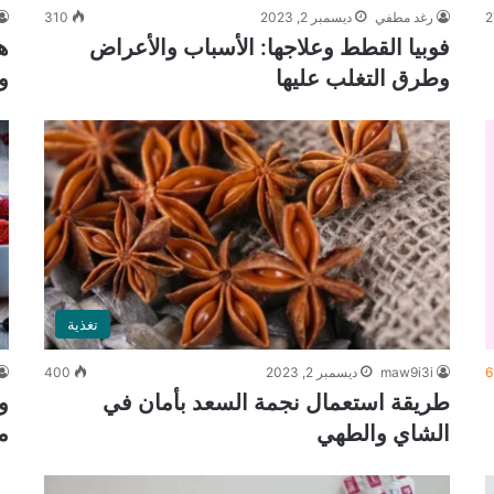
2
رغد مطفي
ديسمبر 2, 2023
310
فوبيا القطط وعلاجها: الأسباب والأعراض
ه
وطرق التغلب عليها
و
تغذية
6
maw9i3i
ديسمبر 2, 2023
400
طريقة استعمال نجمة السعد بأمان في
و
الشاي والطهي
م