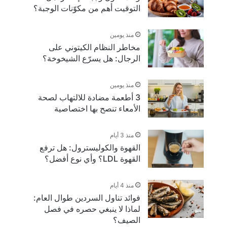
التوقيت أهم من مكوّنات الوجبة؟
منذ يومين
مخاطر النظام الكيتوني على
الرجال: هل يسرّع الشيخوخة؟
منذ يومين
3 أطعمة مضادة للالتهاب لصحة
الأمعاء تنصح بها اختصاصية
منذ 3 أيام
القهوة والكوليسترول: هل ترفع
القهوة LDL؟ وأي نوع أفضل؟
منذ 4 أيام
فوائد تناول السردين طوال العام:
لماذا لا ينبغي حصره في فصل
الصيف؟