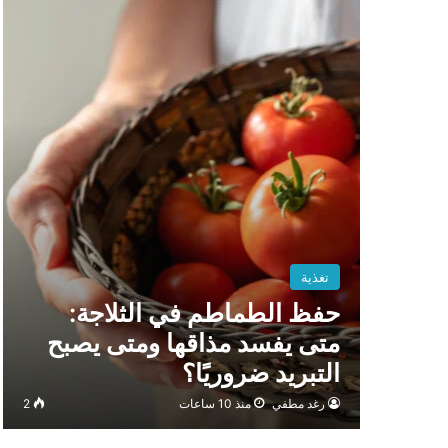
تغذية
حفظ الطماطم في الثلاجة:
متى يفسد مذاقها ومتى يصبح
التبريد ضروريًا؟
رغد مطفي
منذ 10 ساعات
2