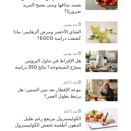
يفسد مذاقها ومتى يصبح التبريد
ضروريًا؟
منذ يومين
الشاي الأخضر ومرض ألزهايمر: ماذا
كشفت دراسة EGCG؟
منذ يومين
هل الإفراط في تناول البروتين
يسرّع الشيخوخة؟ نتائج 350 دراسة
منذ 3 أيام
موعد الإفطار بعد سن الستين: هل
يرتبط بطول العمر؟
منذ 5 أيام
الكوليسترول مرتفع رغم تقليل
الدهون أطعمة تخفض الكوليسترول