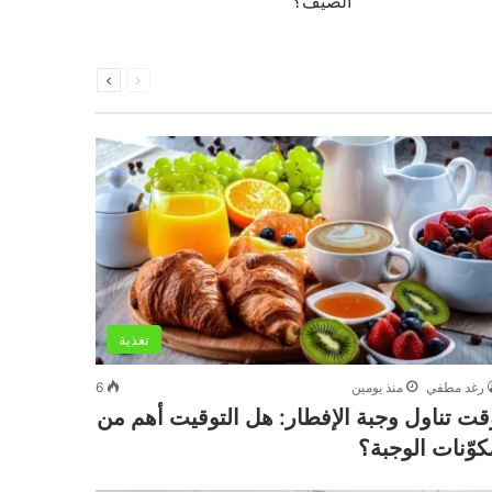
الصيف؟
السابقة
التالية
الصفحة
الصفحة
تغذية
رغد مطفي
منذ يومين
6
قت تناول وجبة الإفطار: هل التوقيت أهم من
كوّنات الوجبة؟