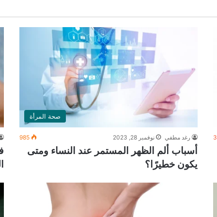
صحة المرأة
3
رغد مطفي
نوفمبر 28, 2023
985
أسباب ألم الظهر المستمر عند النساء ومتى
ف
يكون خطيرًا؟
ا