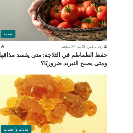
تغذية
رغد مطفي
منذ 22 ساعة
3
حفظ الطماطم في الثلاجة: متى يفسد مذاقها
ومتى يصبح التبريد ضروريًا؟
نباتات وأعشاب