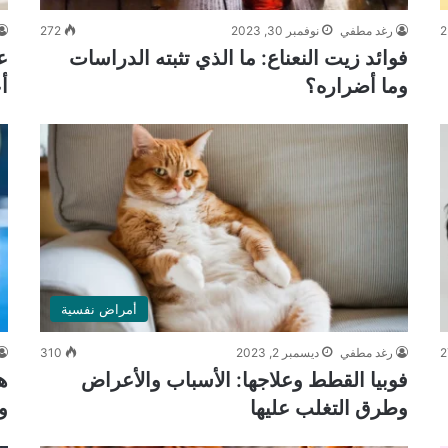
2
رغد مطفي
نوفمبر 30, 2023
272
فوائد زيت النعناع: ما الذي تثبته الدراسات
ع
وما أضراره؟
أ
أمراض نفسية
2
رغد مطفي
ديسمبر 2, 2023
310
فوبيا القطط وعلاجها: الأسباب والأعراض
ه
وطرق التغلب عليها
و