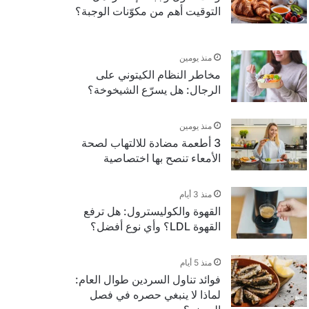
التوقيت أهم من مكوّنات الوجبة؟
منذ يومين
مخاطر النظام الكيتوني على
الرجال: هل يسرّع الشيخوخة؟
منذ يومين
3 أطعمة مضادة للالتهاب لصحة
الأمعاء تنصح بها اختصاصية
منذ 3 أيام
القهوة والكوليسترول: هل ترفع
القهوة LDL؟ وأي نوع أفضل؟
منذ 5 أيام
فوائد تناول السردين طوال العام:
لماذا لا ينبغي حصره في فصل