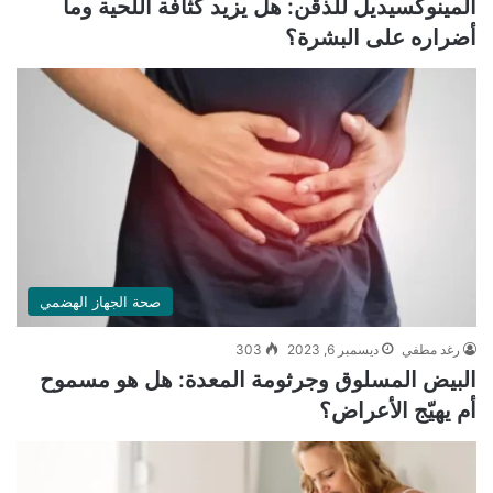
المينوكسيديل للذقن: هل يزيد كثافة اللحية وما
أضراره على البشرة؟
صحة الجهاز الهضمي
رغد مطفي
ديسمبر 6, 2023
303
البيض المسلوق وجرثومة المعدة: هل هو مسموح
أم يهيّج الأعراض؟