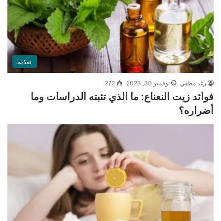
تغذية
رغد مطفي
نوفمبر 30, 2023
272
فوائد زيت النعناع: ما الذي تثبته الدراسات وما
أضراره؟