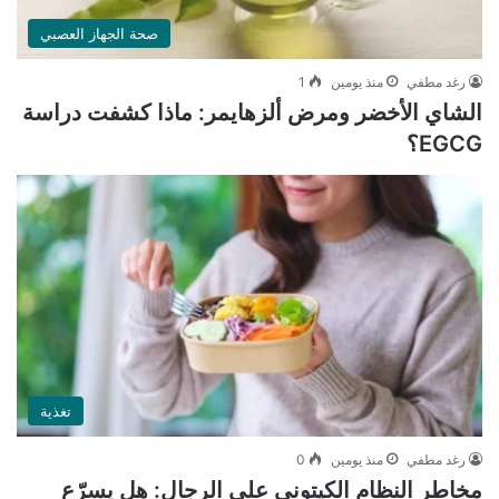
صحة الجهاز العصبي
رغد مطفي
منذ يومين
1
الشاي الأخضر ومرض ألزهايمر: ماذا كشفت دراسة
EGCG؟
تغذية
رغد مطفي
منذ يومين
0
مخاطر النظام الكيتوني على الرجال: هل يسرّع