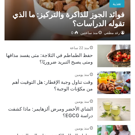
تغذية
فوائد الجوز للذاكرة والتركيز: ما الذي
تقوله الدراسات؟
رغد مطفي
منذ ساعتين
0
منذ 22 ساعة
حفظ الطماطم في الثلاجة: متى يفسد مذاقها
ومتى يصبح التبريد ضروريًا؟
منذ يومين
وقت تناول وجبة الإفطار: هل التوقيت أهم
من مكوّنات الوجبة؟
منذ يومين
الشاي الأخضر ومرض ألزهايمر: ماذا كشفت
دراسة EGCG؟
منذ يومين