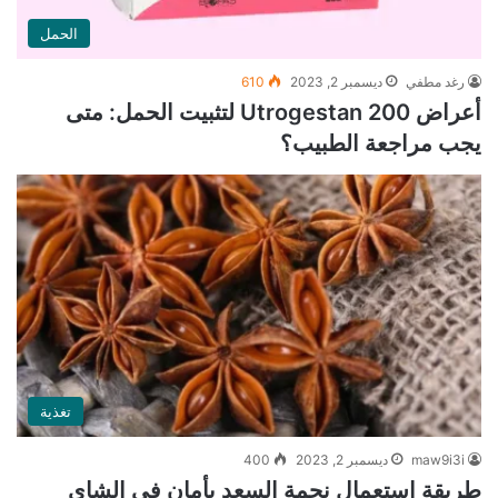
الحمل
رغد مطفي
ديسمبر 2, 2023
610
أعراض Utrogestan 200 لتثبيت الحمل: متى
يجب مراجعة الطبيب؟
تغذية
maw9i3i
ديسمبر 2, 2023
400
طريقة استعمال نجمة السعد بأمان في الشاي