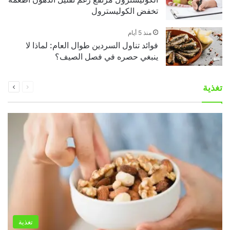
تخفض الكوليسترول
منذ 5 أيام
فوائد تناول السردين طوال العام: لماذا لا
ينبغي حصره في فصل الصيف؟
السابقة
التالية
تغذية
الصفحة
الصفحة
تغذية