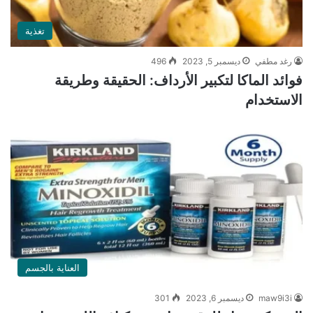
تغذية
رغد مطفي
ديسمبر 5, 2023
496
فوائد الماكا لتكبير الأرداف: الحقيقة وطريقة
الاستخدام
العناية بالجسم
maw9i3i
ديسمبر 6, 2023
301