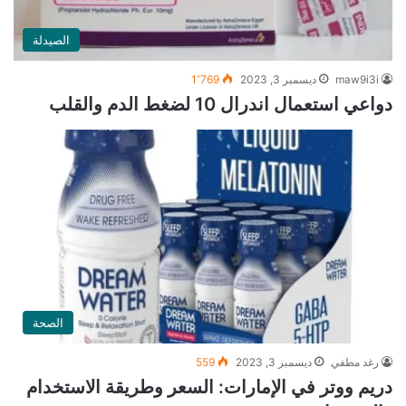
الصيدلة
maw9i3i
ديسمبر 3, 2023
1٬769
دواعي استعمال اندرال 10 لضغط الدم والقلب
الصحة
رغد مطفي
ديسمبر 3, 2023
559
دريم ووتر في الإمارات: السعر وطريقة الاستخدام