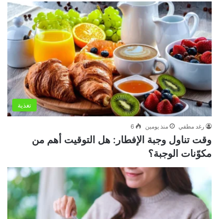
تغذية
رغد مطفي
منذ يومين
6
وقت تناول وجبة الإفطار: هل التوقيت أهم من
مكوّنات الوجبة؟