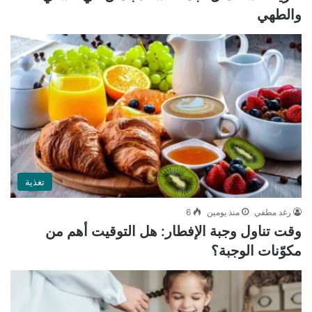
والطهي
تغذية
رغد مطفي
منذ يومين
6
وقت تناول وجبة الإفطار: هل التوقيت أهم من
مكوّنات الوجبة؟