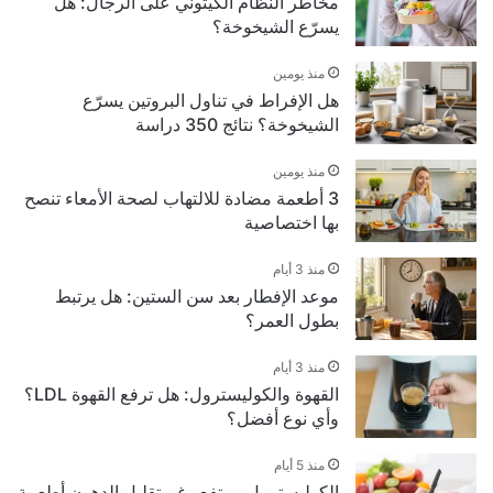
مخاطر النظام الكيتوني على الرجال: هل
يسرّع الشيخوخة؟
منذ يومين
هل الإفراط في تناول البروتين يسرّع
الشيخوخة؟ نتائج 350 دراسة
منذ يومين
3 أطعمة مضادة للالتهاب لصحة الأمعاء تنصح
بها اختصاصية
منذ 3 أيام
موعد الإفطار بعد سن الستين: هل يرتبط
بطول العمر؟
منذ 3 أيام
القهوة والكوليسترول: هل ترفع القهوة LDL؟
وأي نوع أفضل؟
منذ 5 أيام
الكوليسترول مرتفع رغم تقليل الدهون أطعمة